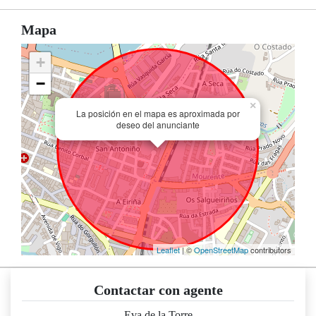
Mapa
+
−
×
La posición en el mapa es aproximada por
deseo del anunciante
Leaflet
| ©
OpenStreetMap
contributors
Contactar con agente
Eva de la Torre