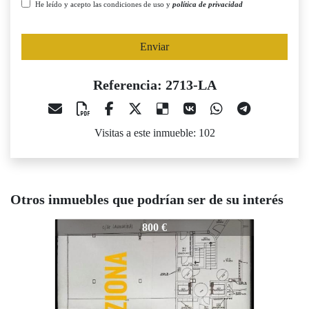
He leído y acepto las condiciones de uso y
política de privacidad
Enviar
Referencia: 2713-LA
Visitas a este inmueble: 102
Otros inmuebles que podrían ser de su interés
2713-LA
2713-LA
2
800 €
1.200 €