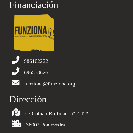
Financiación
986102222
696338626
funziona@funziona.org
Dirección
C/ Cobian Roffinac, nº 2-1ºA
36002 Pontevedra