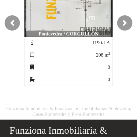
Previous
Next
Pontevedra / GORGULLÓN
Pontevedra / centro
1190-LA
1512-LA
2
2
208
m
380
m
0
1
0
0
Funziona Inmobiliaria & Financiación, Inmobiliarias Pontevedra,
Casas Pontevedra y Pisos Pontevedra
Funziona Inmobiliaria &