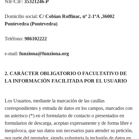
NIF/CIF:
35321246-P
Domicilio social:
C/ Cobian Roffinac, nº 2-1ºA ,36002
Pontevedra (Pontevedra)
Teléfono:
986102222
e-mail:
funziona@funziona.org
2. CARÁCTER OBLIGATORIO O FACULTATIVO DE
LA INFORMACIÓN FACILITADA POR EL USUARIO
Los Usuarios, mediante la marcación de las casillas
correspondientes y entrada de datos en los campos, marcados con
un asterisco (*) en el formulario de contacto o presentados en
formularios de descarga, aceptan expresamente y de forma libre e
inequívoca, que sus datos son necesarios para atender su petición,
por parte del prestador, siendo voluntaria la inclusión de datos en