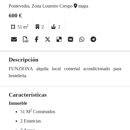
Pontevedra, Zona Loureiro Crespo
mapa
600 €
2
51 m
2
2
Descripción
FUNZIONA alquila local comerial acondicionado para
hosteleria.
Características
Inmueble
2
51 M
Construidos
2 Estancias