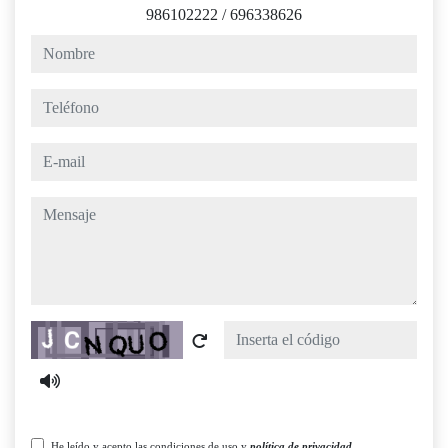
986102222
/
696338626
nombre
teléfono
e-mail
mensaje
Captcha
He leído y acepto las condiciones de uso y
política de privacidad