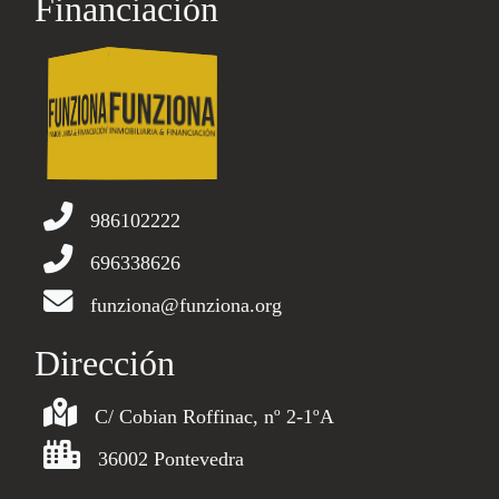
Financiación
986102222
696338626
funziona@funziona.org
Dirección
C/ Cobian Roffinac, nº 2-1ºA
36002 Pontevedra