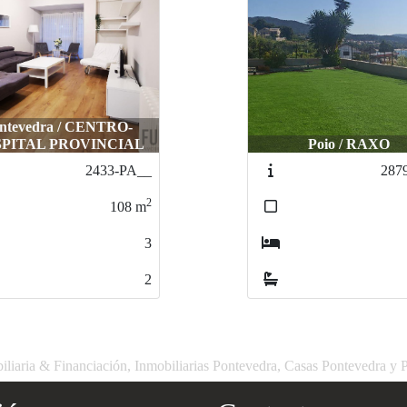
ntevedra / CENTRO-
PITAL PROVINCIAL
Poio / RAXO
2433-PA__
287
2
108
m
3
2
liaria & Financiación, Inmobiliarias Pontevedra, Casas Pontevedra y 