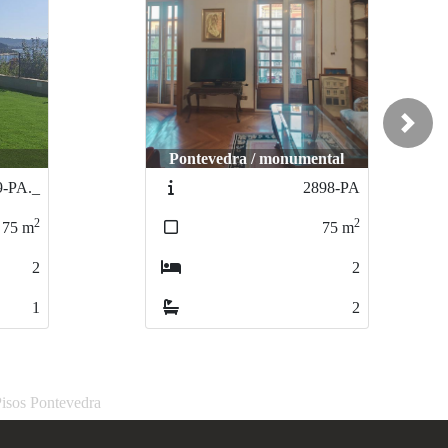
Next
Pontevedra / monumental
9-PA._
2898-PA
2
2
75
m
75
m
2
2
1
2
Pisos Pontevedra