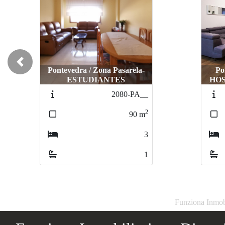
Previous
Pontevedra / Zona Pasarela-
Po
ESTUDIANTES
HOS
2080-PA__
2
90
m
3
1
Funziona Inmobi