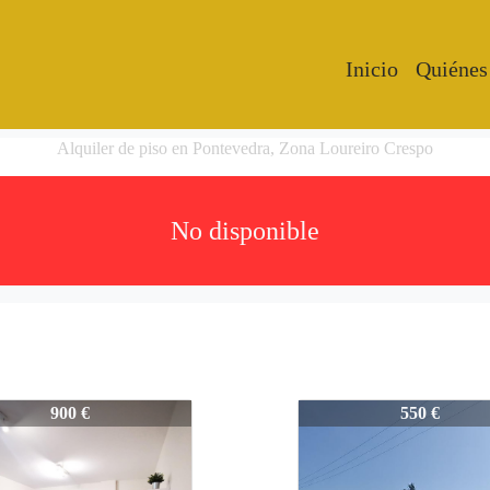
Inicio
Quiénes
Alquiler de piso en Pontevedra, Zona Loureiro Crespo
No disponible
-PA_
2270-PA_
900 €
550 €