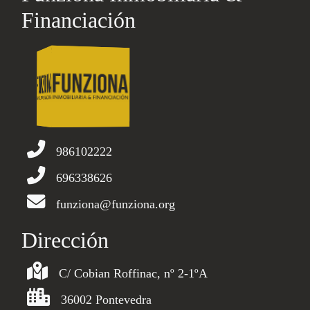
Financiación
986102222
696338626
funziona@funziona.org
Dirección
C/ Cobian Roffinac, nº 2-1ºA
36002 Pontevedra