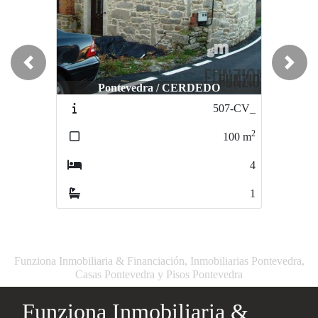
Previous
Next
Pontevedra / CERDEDO
507-CV_
2
100
m
4
1
Funziona Inmobiliaria & Financiación, Inmobiliarias Pontevedra,
Casas Pontevedra y Pisos Pontevedra
Funziona Inmobiliaria &