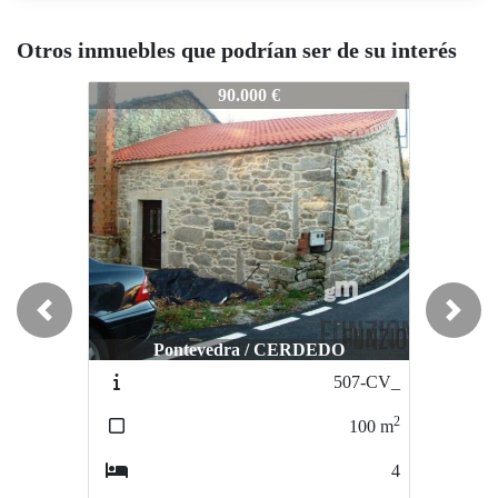
Otros inmuebles que podrían ser de su interés
2928-CV
2928-CV
2928-
90.000 €
82.500 €
Previous
Next
Pontevedra / CERDEDO
Pontevedra / Zona Carballedo
P
507-CV_
2051-CV
2
2
100
m
350
m
4
4