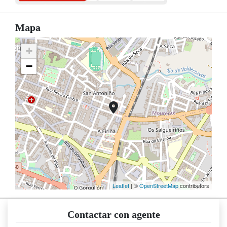
Mapa
+
−
Leaflet
| ©
OpenStreetMap
contributors
Contactar con agente