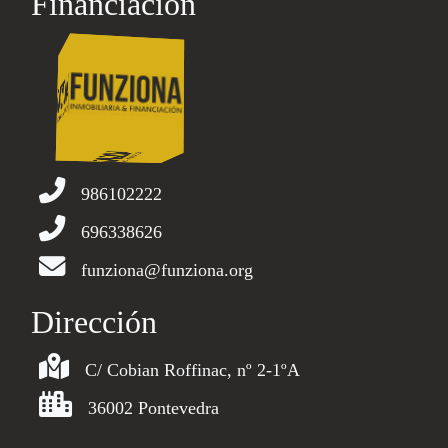
Financiación
986102222
696338626
funziona@funziona.org
Dirección
C/ Cobian Roffinac, nº 2-1ºA
36002 Pontevedra