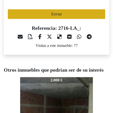
Enviar
Referencia: 2716-LA_:
Visitas a este inmueble: 77
Otros inmuebles que podrían ser de su interés
716-LA_:
2716-LA_:
2716-LA_
2.000 €
4.000 €