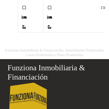
2
2
180
m
150
m
5
3
3
2
Funziona Inmobiliaria & Financiación, Inmobiliarias Pontevedra,
Casas Pontevedra y Pisos Pontevedra
Funziona Inmobiliaria &
Financiación