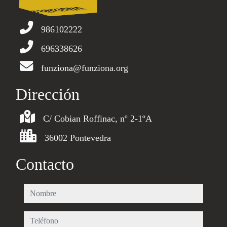
986102222
696338626
funziona@funziona.org
Dirección
C/ Cobian Roffinac, nº 2-1ºA
36002 Pontevedra
Contacto
nombre
teléfono