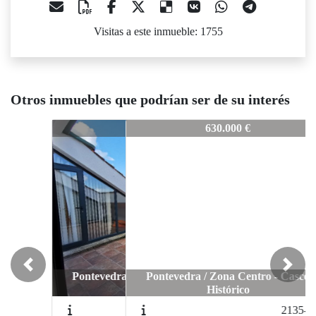
Visitas a este inmueble: 1755
Otros inmuebles que podrían ser de su interés
24-CV_
2124-CV_
2124-CV_
600.000 €
630.000 €
Previous
Next
Pontevedra / Zona Centro - Casco
Pontevedra / Zona Centro - Casco
Ponteved
Histórico
Histórico
2150-PV.
2135-CV