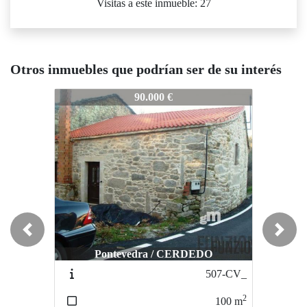
Visitas a este inmueble: 27
Otros inmuebles que podrían ser de su interés
030-CV
3030-CV
3030-CV
90.000 €
140.000 €
Previous
Next
Pontevedra / CERDEDO
Campo Lameiro / Paredes
Ca
507-CV_
2757-CV
2
2
100
m
178
m