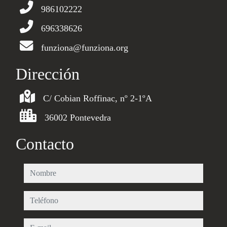
986102222
696338626
funziona@funziona.org
Dirección
C/ Cobian Roffinac, nº 2-1ºA
36002 Pontevedra
Contacto
nombre
teléfono
e-mail