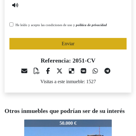
He leído y acepto las condiciones de uso y
política de privacidad
Enviar
Referencia: 2051-CV
Visitas a este inmueble: 1527
Otros inmuebles que podrían ser de su interés
051-CV
2051-CV
2051-C
50.000 €
48.000 €