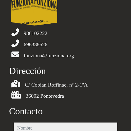
986102222
696338626
funziona@funziona.org
Dirección
C/ Cobian Roffinac, nº 2-1ºA
36002 Pontevedra
Contacto
nombre