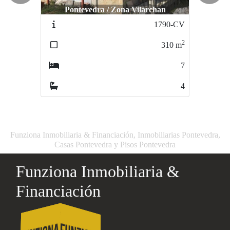
Pontevedra / Zona Vilarchan
Campo Lameiro / Paredes
Cam
1790-CV
2757-CV
2
2
310
m
178
m
7
0
4
0
Funziona Inmobiliaria & Financiación, Inmobiliarias Pontevedra,
Casas Pontevedra y Pisos Pontevedra
Funziona Inmobiliaria &
Financiación