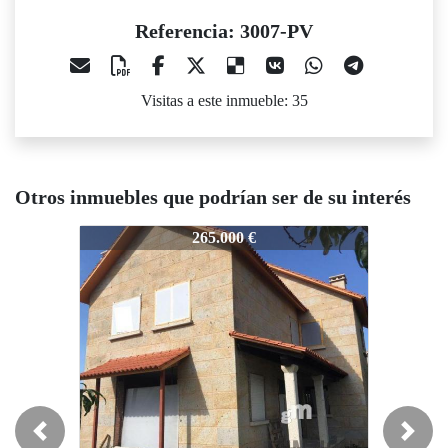
Referencia: 3007-PV
Visitas a este inmueble: 35
Otros inmuebles que podrían ser de su interés
007-PV
3007-PV
3007-PV
265.000 €
140.000 €
Previous
Next