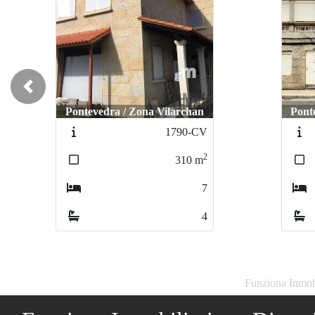
Previous
Pontevedra / Zona Vilarchan
Pont
1790-CV
2
310
m
7
4
Funziona Inmobi