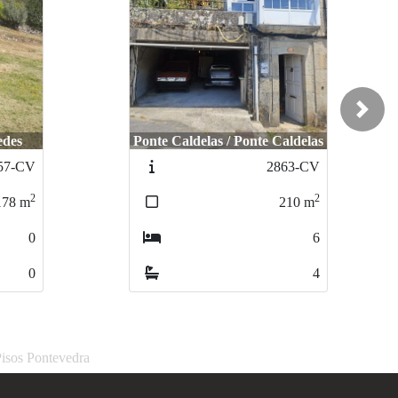
Next
edes
Ponte Caldelas / Ponte Caldelas
57-CV
2863-CV
2
2
178
m
210
m
0
6
0
4
Pisos Pontevedra