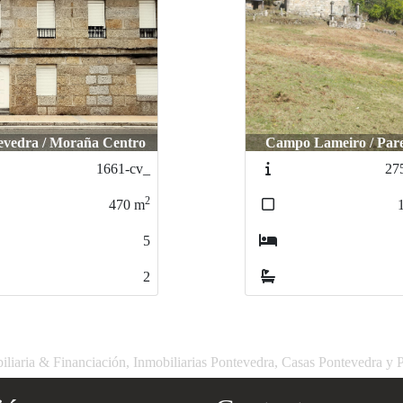
evedra / Moraña Centro
Campo Lameiro / Par
1661-cv_
27
2
470
m
5
2
liaria & Financiación, Inmobiliarias Pontevedra, Casas Pontevedra y 