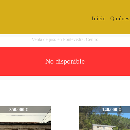
Inicio
Quiénes
Venta de piso en Pontevedra, Centro
No disponible
-PV
2926-PV
350.000 €
140.000 €